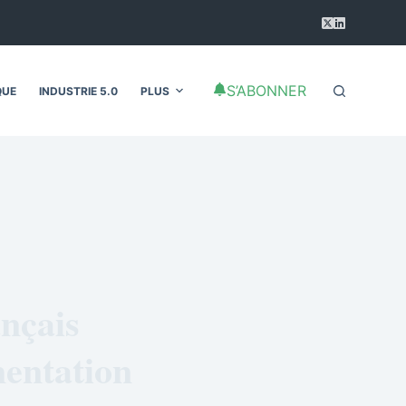
S’ABONNER
QUE
INDUSTRIE 5.0
PLUS
ançais
mentation