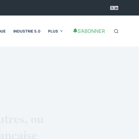
S’ABONNER
QUE
INDUSTRIE 5.0
PLUS
utres, ou
rançaise