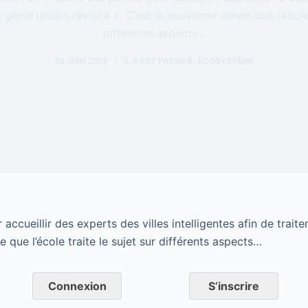
le génie urbain revisité ». C’est la neuvième année que l’école 
différents aspects...
23 JUIN 2019
IL S'EST PASSÉ À
,
ÉCOSYSTÈME
ccueillir des experts des villes intelligentes afin de traite
e que l’école traite le sujet sur différents aspects…
Connexion
S’inscrire