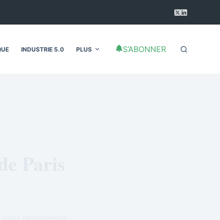
S’ABONNER
QUE
INDUSTRIE 5.0
PLUS
 de Paris
illes intelligentes