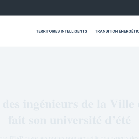
TERRITOIRES INTELLIGENTS
TRANSITION ÉNERGÉTI
des ingénieurs de la Ville
fait son université d’été
e, l’EIVP ouvre ses portes pour accueillir des experts des v