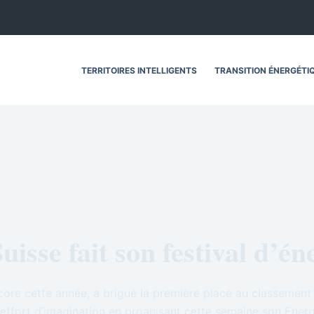
TERRITOIRES INTELLIGENTS
TRANSITION ÉNERGÉTI
uisse fait son festival d’én
core cette année, a brigué la première place au classement
n effort d’imagination en organisant cette semaine son Energ