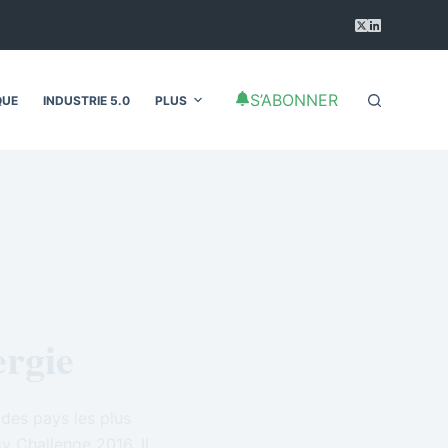
S’ABONNER
QUE
INDUSTRIE 5.0
PLUS
ergie
 des pays les plus
y Challenge 2016. Il