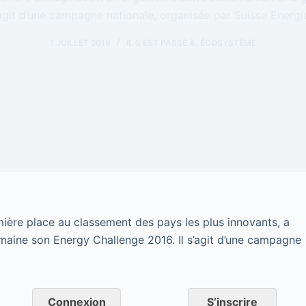
agit d’une campagne nationale, organisée par Suisse Energie
1 JUILLET 2019
IL S'EST PASSÉ À
,
ÉCOSYSTÈME
mière place au classement des pays les plus innovants, a
emaine son Energy Challenge 2016. Il s’agit d’une campagne
Connexion
S’inscrire