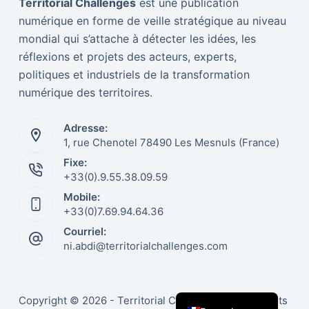
Territorial Challenges
est une publication
numérique en forme de veille stratégique au niveau
mondial qui s’attache à détecter les idées, les
réflexions et projets des acteurs, experts,
politiques et industriels de la transformation
numérique des territoires.
Adresse:
1, rue Chenotel 78490 Les Mesnuls (France)
Fixe:
Italiano
+33(0).9.55.38.09.59
Mobile:
Nederlands
+33(0)7.69.94.64.36
Português
Courriel:
Español
ni.abdi@territorialchallenges.com
English
Deutsch
Copyright © 2026 - Territorial Challenges | Tous droits