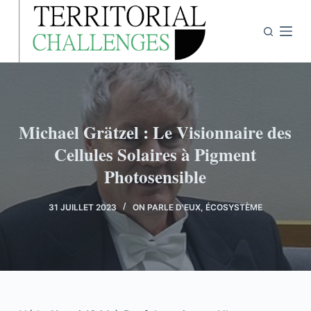
P
a
s
s
e
r
a
Michael Grätzel : Le Visionnaire des
u
Cellules Solaires à Pigment
c
Photosensible
o
n
31 JUILLET 2023
ON PARLE D'EUX
,
ÉCOSYSTÈME
t
e
n
u