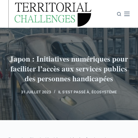
P
a
s
s
e
r
a
Japon : Initiatives numériques pour
u
faciliter l’accès aux services publics
c
des personnes handicapées
o
n
31 JUILLET 2023
IL S'EST PASSÉ À
,
ÉCOSYSTÈME
t
e
n
u