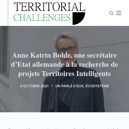
P
a
s
s
e
r
a
Anne Katrin Bohle, une secrétaire
u
d’Etat allemande à la recherche de
c
projets Territoires Intelligents
o
n
4 OCTOBRE 2021
ON PARLE D'EUX
,
ÉCOSYSTÈME
t
e
n
u