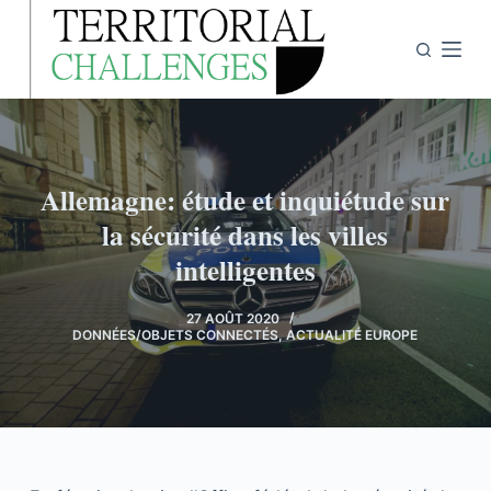
P
a
s
s
e
r
Allemagne: étude et inquiétude sur
a
u
la sécurité dans les villes
c
intelligentes
o
n
27 AOÛT 2020
DONNÉES/OBJETS CONNECTÉS
,
ACTUALITÉ EUROPE
t
e
n
u