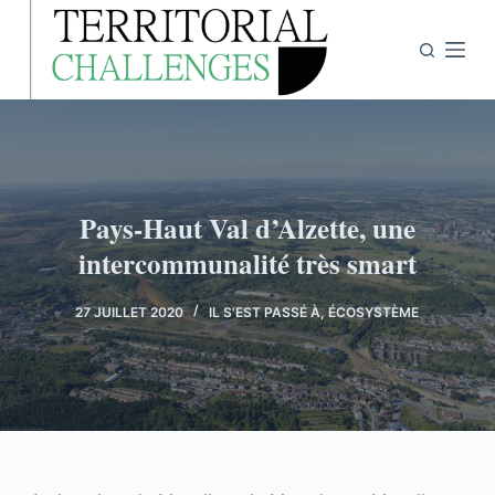
P
a
s
s
e
r
a
Pays-Haut Val d’Alzette, une
u
intercommunalité très smart
c
o
n
27 JUILLET 2020
IL S'EST PASSÉ À
,
ÉCOSYSTÈME
t
e
n
u