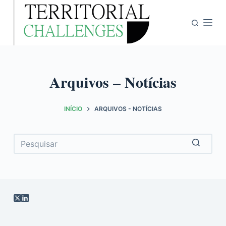
P
u
l
a
r
Arquivos – Notícias
p
a
r
INÍCIO
ARQUIVOS - NOTÍCIAS
a
o
c
o
Sem
n
resultados
t
e
ú
d