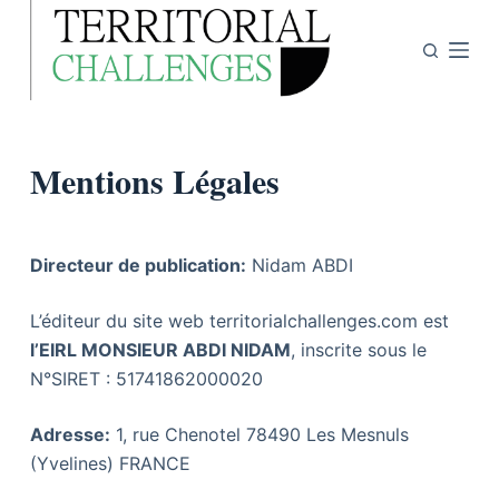
P
a
s
s
e
Mentions Légales
r
a
u
c
Directeur de publication:
Nidam ABDI
o
n
L’éditeur du site web territorialchallenges.com est
t
l’EIRL MONSIEUR ABDI NIDAM
, inscrite sous le
e
N°SIRET : 51741862000020
n
u
Adresse:
1, rue Chenotel 78490 Les Mesnuls
(Yvelines) FRANCE