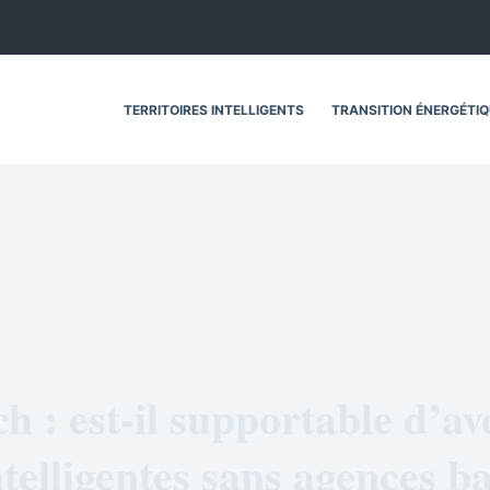
TERRITOIRES INTELLIGENTS
TRANSITION ÉNERGÉTI
h : est-il supportable d’av
intelligentes sans agences b