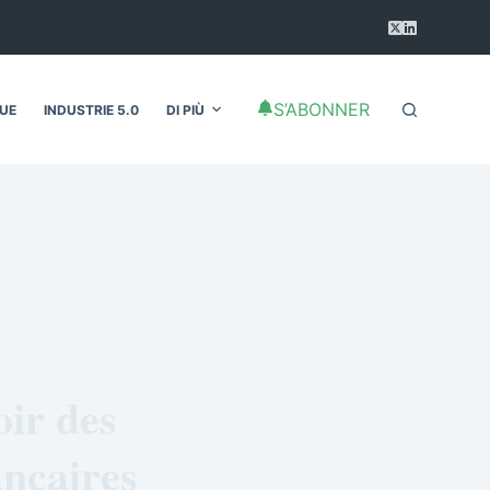
S’ABONNER
QUE
INDUSTRIE 5.0
DI PIÙ
oir des
ancaires