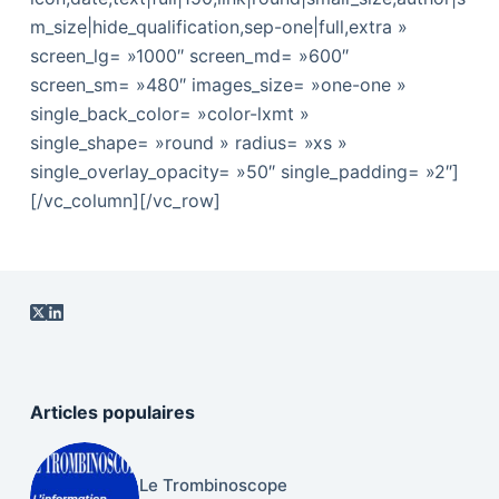
m_size|hide_qualification,sep-one|full,extra »
screen_lg= »1000″ screen_md= »600″
screen_sm= »480″ images_size= »one-one »
single_back_color= »color-lxmt »
single_shape= »round » radius= »xs »
single_overlay_opacity= »50″ single_padding= »2″]
[/vc_column][/vc_row]
Articles populaires
Le Trombinoscope