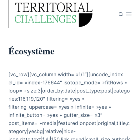
P
a
s
s
e
Écosystème
r
a
u
c
[vc_row][vc_column width= »1/1″][uncode_index
o
el_id= »index-176644″ isotope_mode= »fitRows »
n
loop= »size:3|order_by:date|post_type:post|catego
t
ries:116,119,120″ filtering= »yes »
e
filtering_uppercase= »yes » infinite= »yes »
n
infinite_button= »yes » gutter_size= »3″
u
post_items= »media|featured|onpost|original,title,c
ategory|yesbg|relative|hide-
icon,date,text|full|150,link|round|small_size,author|s