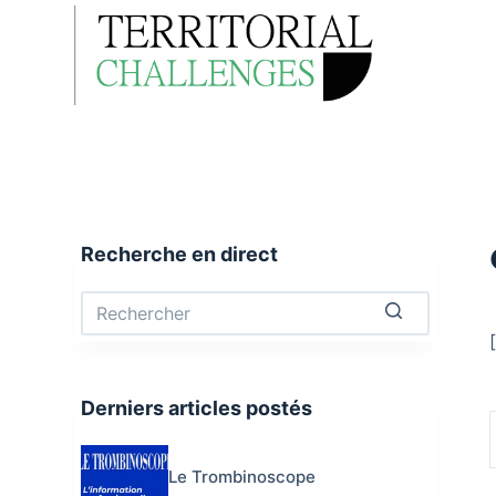
P
CONNEXION
MON COMPTE
a
s
s
e
r
a
u
Recherche en direct
c
o
n
t
Aucun
e
résultat
n
Derniers articles postés
u
Le Trombinoscope