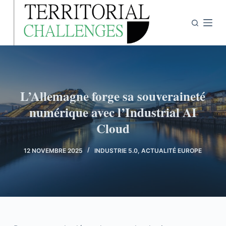
P
a
s
s
e
r
a
L’Allemagne forge sa souveraineté
u
numérique avec l’Industrial AI
c
Cloud
o
n
12 NOVEMBRE 2025
INDUSTRIE 5.0
,
ACTUALITÉ EUROPE
t
e
n
u