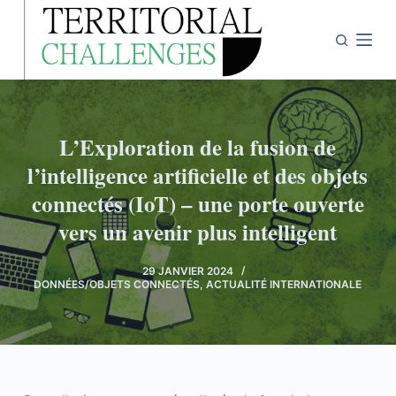
P
a
s
s
e
r
L’Exploration de la fusion de
a
l’intelligence artificielle et des objets
u
connectés (IoT) – une porte ouverte
c
vers un avenir plus intelligent
o
n
t
29 JANVIER 2024
DONNÉES/OBJETS CONNECTÉS
,
ACTUALITÉ INTERNATIONALE
e
n
u