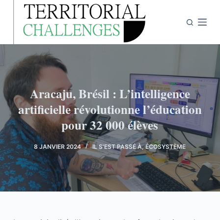
P
a
s
s
e
r
a
Aracaju, Brésil : L’intelligence
u
artificielle révolutionne l’éducation
c
pour 32 000 élèves
o
n
8 JANVIER 2024
IL S'EST PASSÉ À
,
ÉCOSYSTÈME
t
e
n
u