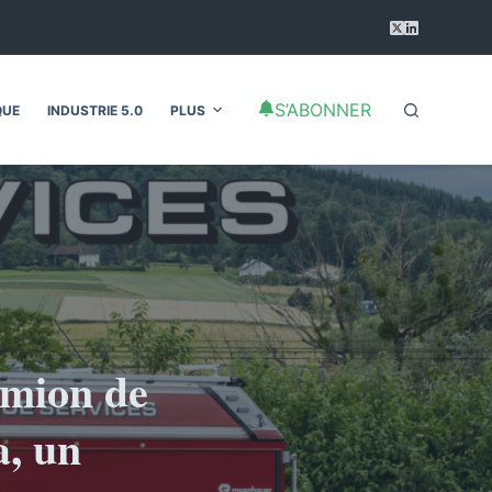
S’ABONNER
QUE
INDUSTRIE 5.0
PLUS
amion de
a, un