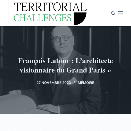
P
a
s
s
e
r
a
François Latour : L’architecte
u
visionnaire du Grand Paris »
c
o
n
27 NOVEMBRE 2023
MÉMOIRE
t
e
n
u