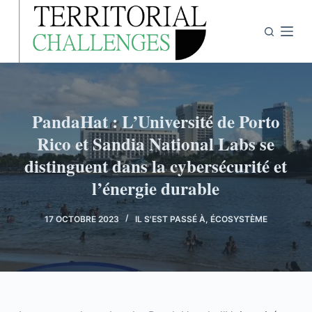
P
a
s
s
e
r
PandaHat : L’Université de Porto
a
Rico et Sandia National Labs se
u
distinguent dans la cybersécurité et
c
o
l’énergie durable
n
t
17 OCTOBRE 2023
IL S'EST PASSÉ À
,
ÉCOSYSTÈME
e
n
u