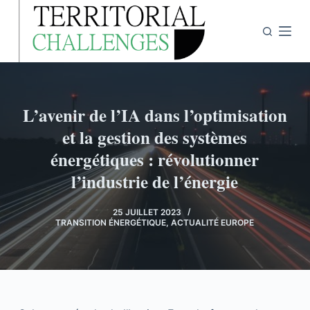
P
a
s
s
e
r
L’avenir de l’IA dans l’optimisation
a
et la gestion des systèmes
u
énergétiques : révolutionner
c
l’industrie de l’énergie
o
n
t
25 JUILLET 2023
TRANSITION ÉNERGÉTIQUE
,
ACTUALITÉ EUROPE
e
n
u