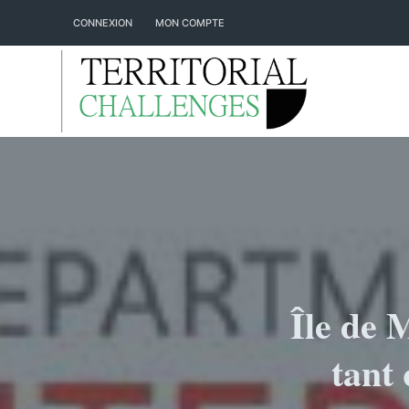
P
CONNEXION
MON COMPTE
a
s
s
e
r
a
u
c
o
n
t
e
Île de 
n
u
tant 