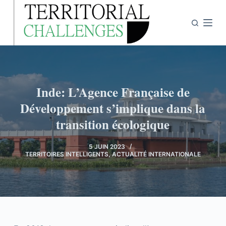
P
a
s
s
e
r
Inde: L’Agence Française de
a
u
Développement s’implique dans la
c
transition écologique
o
n
5 JUIN 2023
TERRITOIRES INTELLIGENTS
,
ACTUALITÉ INTERNATIONALE
t
e
n
u