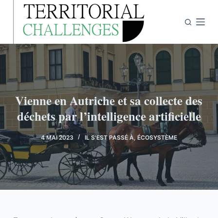
P
a
s
s
e
r
a
Vienne en Autriche et sa collecte des
u
déchets par l’intelligence artificielle
c
o
n
4 MAI 2023
IL S'EST PASSÉ À
,
ÉCOSYSTÈME
t
e
n
u