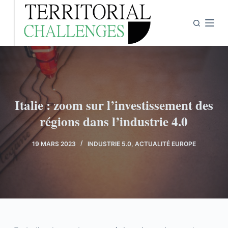
P
a
s
s
e
r
a
Italie : zoom sur l’investissement des
u
régions dans l’industrie 4.0
c
o
n
19 MARS 2023
INDUSTRIE 5.0
,
ACTUALITÉ EUROPE
t
e
n
u