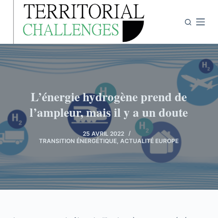
P
a
s
s
e
r
a
L’énergie hydrogène prend de
u
l’ampleur, mais il y a un doute
c
o
25 AVRIL 2022
n
TRANSITION ÉNERGÉTIQUE
,
ACTUALITÉ EUROPE
t
e
n
u