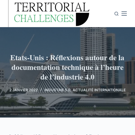
P
a
s
s
e
r
a
Etats-Unis : Réflexions autour de la
u
documentation technique à l’heure
c
de l’industrie 4.0
o
n
2 JANVIER 2022
INDUSTRIE 5.0
,
ACTUALITÉ INTERNATIONALE
t
e
n
u