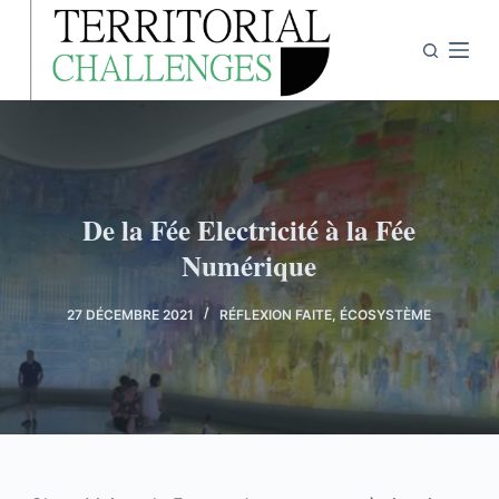
P
a
s
s
e
r
a
De la Fée Electricité à la Fée
u
Numérique
c
o
n
27 DÉCEMBRE 2021
RÉFLEXION FAITE
,
ÉCOSYSTÈME
t
e
n
u