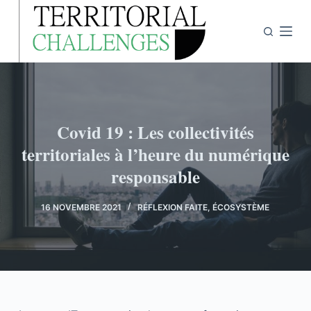
P
a
s
s
e
r
a
Covid 19 : Les collectivités
u
territoriales à l’heure du numérique
c
responsable
o
n
16 NOVEMBRE 2021
RÉFLEXION FAITE
,
ÉCOSYSTÈME
t
e
n
u