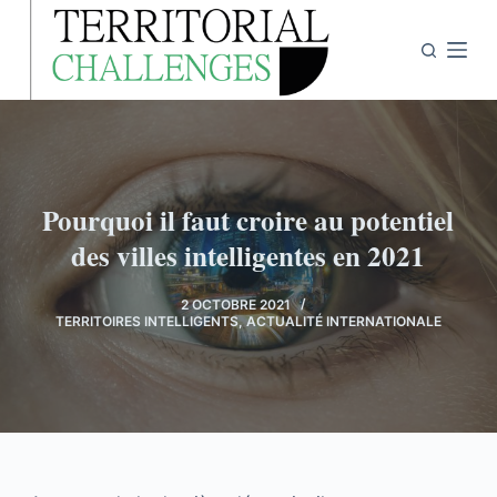
P
a
s
s
e
r
a
Pourquoi il faut croire au potentiel
u
des villes intelligentes en 2021
c
o
2 OCTOBRE 2021
n
TERRITOIRES INTELLIGENTS
,
ACTUALITÉ INTERNATIONALE
t
e
n
u