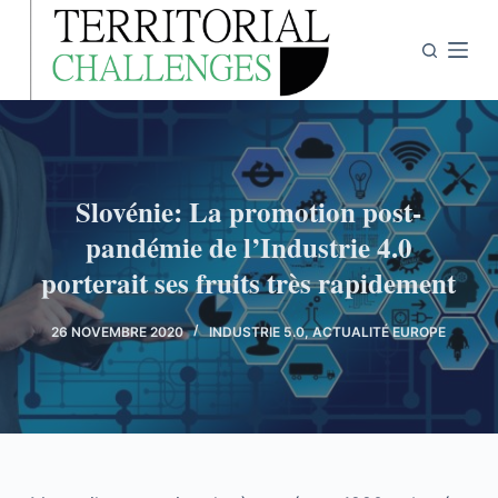
P
a
s
s
e
r
a
Slovénie: La promotion post-
u
pandémie de l’Industrie 4.0
c
porterait ses fruits très rapidement
o
n
26 NOVEMBRE 2020
INDUSTRIE 5.0
,
ACTUALITÉ EUROPE
t
e
n
u