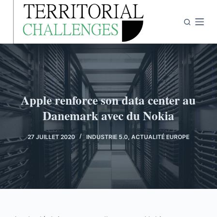
P
a
s
s
e
r
a
Apple renforce son data center au
u
Danemark avec du Nokia
c
o
n
27 JUILLET 2020
INDUSTRIE 5.0
,
ACTUALITÉ EUROPE
t
e
n
u