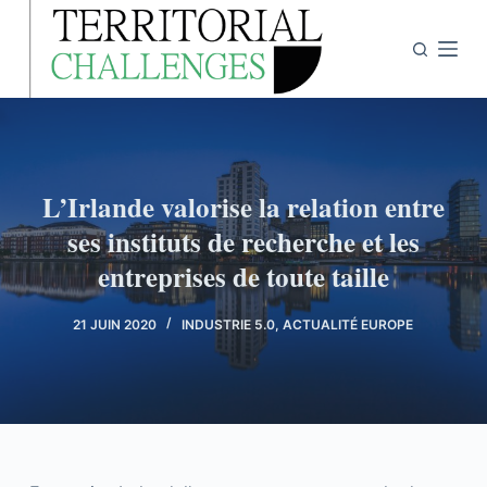
P
a
s
s
e
r
a
L’Irlande valorise la relation entre
u
ses instituts de recherche et les
c
entreprises de toute taille
o
n
21 JUIN 2020
INDUSTRIE 5.0
,
ACTUALITÉ EUROPE
t
e
n
u