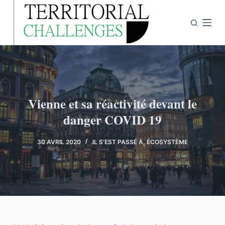
P
a
s
s
e
r
a
Vienne et sa réactivité devant le
u
danger COVID 19
c
o
n
30 AVRIL 2020
IL S'EST PASSÉ À
,
ÉCOSYSTÈME
t
e
n
u