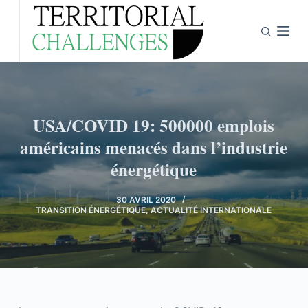
P
a
s
s
e
r
USA/COVID 19: 500000 emplois
a
u
américains menacés dans l’industrie
c
énergétique
o
n
30 AVRIL 2020
TRANSITION ÉNERGÉTIQUE
,
ACTUALITÉ INTERNATIONALE
t
e
n
u