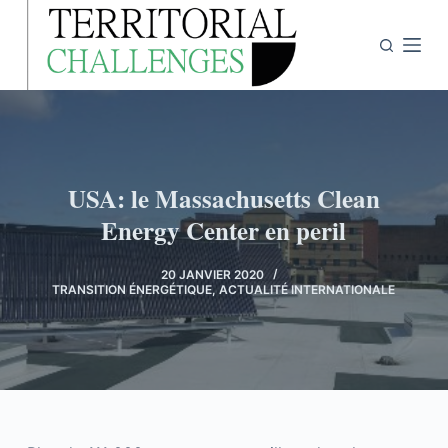
P
a
s
s
e
r
a
USA: le Massachusetts Clean
u
Energy Center en peril
c
o
20 JANVIER 2020
n
TRANSITION ÉNERGÉTIQUE
,
ACTUALITÉ INTERNATIONALE
t
e
n
u