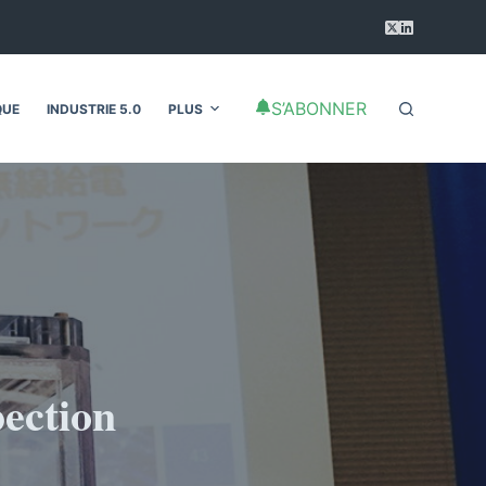
S’ABONNER
QUE
INDUSTRIE 5.0
PLUS
pection