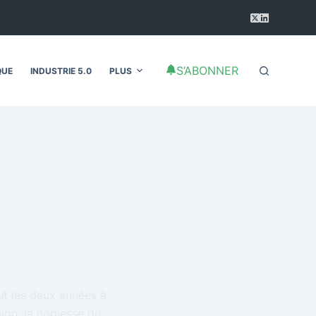
S’ABONNER
QUE
INDUSTRIE 5.0
PLUS
ut les deux années à
sion, la noblesse du