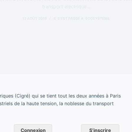
transport électrique...
12 AOÛT 2016
IL S'EST PASSÉ À
,
ÉCOSYSTÈME
iques (Cigré) qui se tient tout les deux années à Paris
ustriels de la haute tension, la noblesse du transport
Connexion
S’inscrire