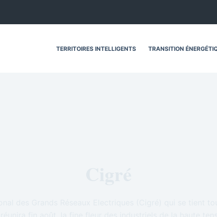
TERRITOIRES INTELLIGENTS
TRANSITION ÉNERGÉTI
Cigré
ional des Grands Réseaux Electriques (Cigré) qui se tient to
réunira fin août, la fine fleur des industriels de la haute ten