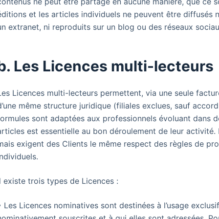
contenus ne peut être partagé en aucune manière, que ce soit
éditions et les articles individuels ne peuvent être diffusés n
un extranet, ni reproduits sur un blog ou des réseaux socia
b. Les Licences multi-lecteurs
Les Licences multi-lecteurs permettent, via une seule factu
d’une même structure juridique (filiales exclues, sauf acc
formules sont adaptées aux professionnels évoluant dans des 
articles est essentielle au bon déroulement de leur activité.
mais exigent des Clients le même respect des règles de pro
individuels.
Il existe trois types de Licences :
• Les Licences nominatives sont destinées à l’usage exclus
nominativement souscrites et à qui elles sont adressées. Pou