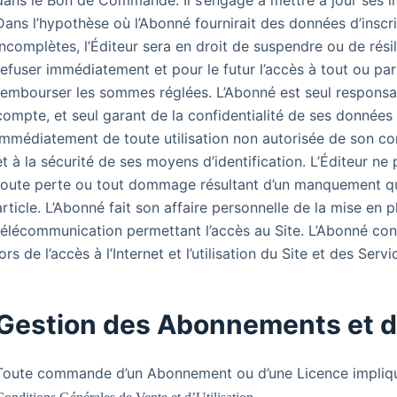
dans le Bon de Commande. Il s’engage à mettre à jour ses 
Dans l’hypothèse où l’Abonné fournirait des données d’inscr
incomplètes, l’Éditeur sera en droit de suspendre ou de rés
refuser immédiatement et pour le futur l’accès à tout ou par
rembourser les sommes réglées. L’Abonné est seul responsabl
compte, et seul garant de la confidentialité de ses données d
immédiatement de toute utilisation non autorisée de son com
et à la sécurité de ses moyens d’identification. L’Éditeur n
toute perte ou tout dommage résultant d’un manquement qu
article. L’Abonné fait son affaire personnelle de la mise en
télécommunication permettant l’accès au Site. L’Abonné con
lors de l’accès à l’Internet et l’utilisation du Site et des Serv
Gestion des Abonnements et d
Toute commande d’un Abonnement ou d’une Licence impliqu