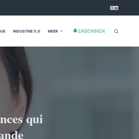
S’ABONNER
QUE
INDUSTRIE 5.0
MEER
ences qui
mande