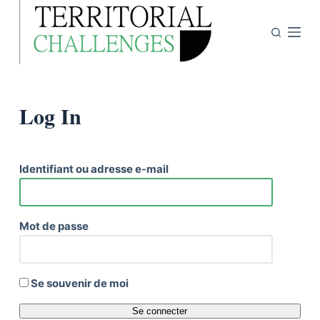
P
a
s
s
e
Log In
r
a
u
c
Identifiant ou adresse e-mail
o
n
t
Mot de passe
e
n
u
Se souvenir de moi