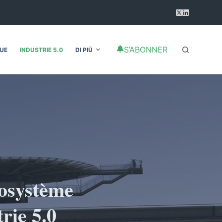
S’ABONNER
QUE
INDUSTRIE 5.0
DI PIÙ
cosystème
rie 5.0