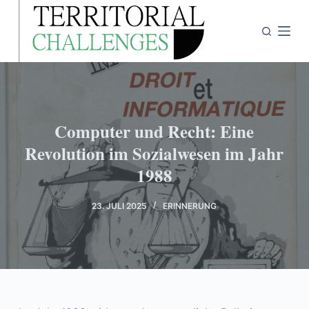
Z
u
m
I
n
h
a
Computer und Recht: Eine
l
Revolution im Sozialwesen im Jahr
t
1988
s
p
23. JULI 2025
ERINNERUNG
r
i
n
g
e
n