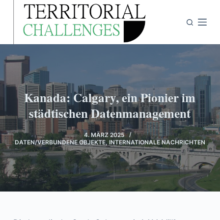
Z
u
m
I
n
h
a
Kanada: Calgary, ein Pionier im
l
städtischen Datenmanagement
t
s
4. MÄRZ 2025
p
DATEN/VERBUNDENE OBJEKTE
,
INTERNATIONALE NACHRICHTEN
r
i
n
g
e
n