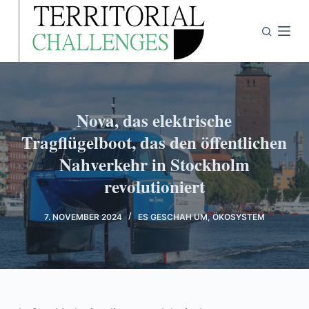
Z
u
m
I
n
h
Nova, das elektrische
a
Tragflügelboot, das den öffentlichen
l
Nahverkehr in Stockholm
t
s
revolutioniert
p
r
7. NOVEMBER 2024
ES GESCHAH UM
,
ÖKOSYSTEM
i
n
g
e
n