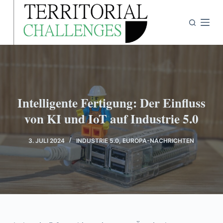
Z
u
m
I
n
h
a
Intelligente Fertigung: Der Einfluss
l
von KI und IoT auf Industrie 5.0
t
s
p
3. JULI 2024
INDUSTRIE 5.0
,
EUROPA-NACHRICHTEN
r
i
n
g
e
n