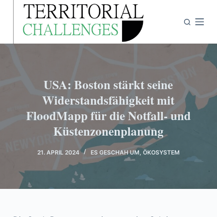
Z
u
m
I
n
h
USA: Boston stärkt seine
a
Widerstandsfähigkeit mit
l
FloodMapp für die Notfall- und
t
s
Küstenzonenplanung
p
r
21. APRIL 2024
ES GESCHAH UM
,
ÖKOSYSTEM
i
n
g
e
n