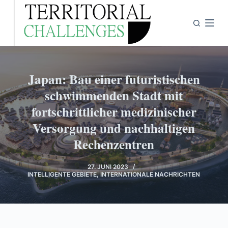
Z
u
m
I
n
Japan: Bau einer futuristischen
h
a
schwimmenden Stadt mit
l
fortschrittlicher medizinischer
t
Versorgung und nachhaltigen
s
Rechenzentren
p
r
27. JUNI 2023
i
INTELLIGENTE GEBIETE
,
INTERNATIONALE NACHRICHTEN
n
g
e
n