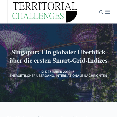
Z
u
m
I
n
h
a
Singapur: Ein globaler Überblick
l
über die ersten Smart-Grid-Indizes
t
s
12. DEZEMBER 2019
p
ENERGETISCHER ÜBERGANG
,
INTERNATIONALE NACHRICHTEN
r
i
n
g
e
n